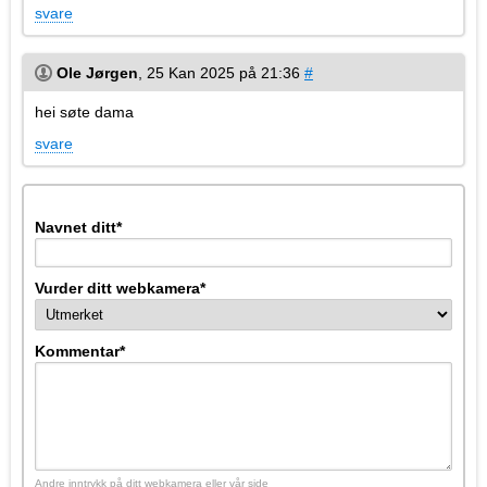
svare
Ole Jørgen
,
25 Kan 2025 på 21:36
#
hei søte dama
svare
Navnet ditt
*
Vurder ditt webkamera
*
Kommentar
*
Andre inntrykk på ditt webkamera eller vår side